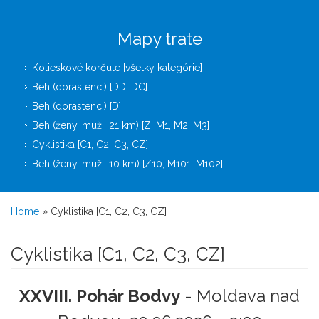
Mapy trate
Kolieskové korčule [všetky kategórie]
Beh (dorastenci) [DD, DC]
Beh (dorastenci) [D]
Beh (ženy, muži, 21 km) [Z, M1, M2, M3]
Cyklistika [C1, C2, C3, CZ]
Beh (ženy, muži, 10 km) [Z10, M101, M102]
You are here
Home
» Cyklistika [C1, C2, C3, CZ]
Cyklistika [C1, C2, C3, CZ]
XXVIII. Pohár Bodvy
- Moldava nad